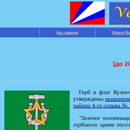
На главную
Флаги Ро
[до 2
Герб и флаг Кузне
утверждены
решением
района 4-го созыва № 
"Зеленое полотнище
гербового щита посел