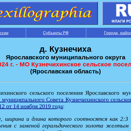
ссии
Субъекты РФ
Города, райо
д. Кузнечиха
Ярославского муниципального округа
024 г. - МО Кузнечихинское сельское посе
(Ярославская область)
чихинского сельского поселения Ярославского му
 муниципального Совета Кузнечихинского сельско
12 от 14 ноября 2019 года
:
, ширина и длина которого соотносятся как 2:3
ения с заменой геральдического золота желтым 