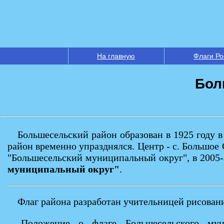
На главную
Флаги Ро
Бол
Большесельский район образован в 1925 году в
район временно упразднялся. Центр - с. Большое
"Большесельский муниципальный округ", в 2005-
муниципальный округ"
.
Флаг района разработан учительницей рисован
Положение о флаге Большесельского му