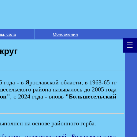
ны, сёла
Обновления
круг
года - в Ярославской области, в 1963-65 гг
шесельского района называлось до 2005 года
он"
, с 2024 года - вновь
"Большесельский
полнен на основе районного герба.
брания представителей Большесельского