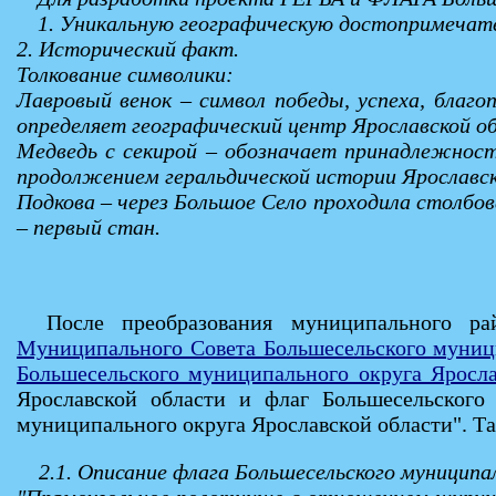
1. Уникальную географическую достопримечат
2. Исторический факт.
Толкование символики:
Лавровый венок – символ победы, успеха, благ
определяет географический центр Ярославской о
Медведь с секирой – обозначает принадлежност
продолжением геральдической истории Ярославск
Подкова – через Большое Село проходила столбов
– первый стан.
После преобразования муниципального 
Муниципального Совета Большесельского муници
Большесельского муниципального округа Яросла
Ярославской области и флаг Большесельского
муниципального округа Ярославской области". Т
2.1. Описание флага Большесельского муниципа