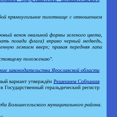
обой прямоугольное полотнище с отношением
ровый венок овальной формы зеленого цвета,
ать позади флага) вправо черный медведь,
енную лезвием вверх; правая передняя лапа
астоящему положению".
ние законодательства Ярославской области
овый вариант утверждён
Решением Собрания
 в Государственный геральдический регистр
рба Большесельского муниципального района.
и: