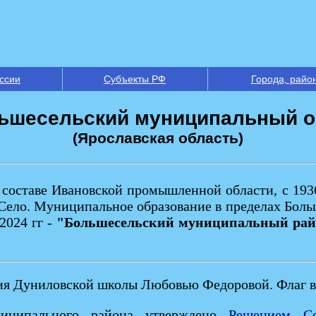
ссии
Субъекты РФ
Города, райо
ьшесельский муниципальный о
(Ярославская область)
 составе Ивановской промышленной области, с 1936 
 Село. Муниципальное образование в пределах Боль
2024 гг -
"Большесельский муниципальный рай
ия Дуниловской школы Любовью Федоровой. Флаг вы
ниципального района утверждено
Решением Со