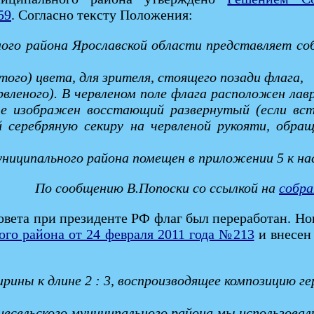
59
. Согласно тексту Положения:
ного района Ярославской области представляет с
ого) цвета, для зрителя, стоящего позади флага,
рвленого). В червленом поле флага расположен лав
е изображен восстающий развернутый (если вст
 серебряную секиру на червленой рукояти, обращ
униципального района помещен в приложении 5 к н
По cообщению В.Попоски со ссылкой на
собра
овета при президенте РФ флаг был переработан. Н
го района от 24 февраля 2011 года №213
и внесен
ины к длине 2 : 3, воспроизводящее композицию ге
сельского муниципального района мы использовал