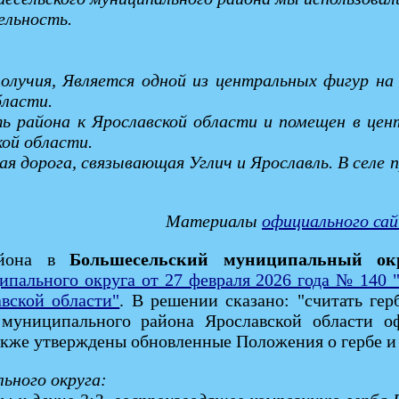
ельность.
ополучия, Является одной из центральных фигур н
бласти.
ь района к Ярославской области и помещен в цен
ой области.
ая дорога, связывающая Углич и Ярославль. В селе
Материалы
официального са
района в
Большесельский муниципальный ок
пального округа от 27 февраля 2026 года № 140 
вской области"
. В решении сказано: "считать ге
 муниципального района Ярославской области 
акже утверждены обновленные Положения о гербе и 
льного округа: