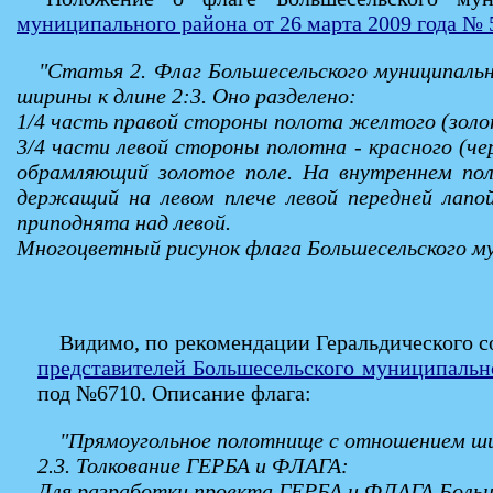
муниципального района от 26 марта 2009 года № 
"Статья 2. Флаг Большесельского муниципаль
ширины к длине 2:3. Оно разделено:
1/4 часть правой стороны полота желтого (золот
3/4 части левой стороны полотна - красного (че
обрамляющий золотое поле. На внутреннем пол
держащий на левом плече левой передней лапой
приподнята над левой.
Многоцветный рисунок флага Большесельского м
Видимо, по рекомендации Геральдического с
представителей Большесельского муниципально
под №6710. Описание флага:
"Прямоугольное полотнище с отношением шир
2.3. Толкование ГЕРБА и ФЛАГА:
Для разработки проекта ГЕРБА и ФЛАГА Больше