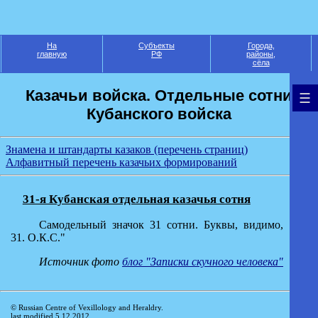
На
Субъекты
Города,
главную
РФ
районы,
сёла
Казачьи войска. Отдельные сотни
Кубанского войска
Знамена и штандарты казаков (перечень страниц)
Алфавитный перечень казачьих формирований
31-я Кубанская отдельная казачья сотня
Самодельный значок 31 сотни. Буквы, видимо,
31. О.К.С."
Источник фото
блог "Записки скучного человека"
© Russian Centre of Vexillology and Heraldry.
last modified 5.12.2012